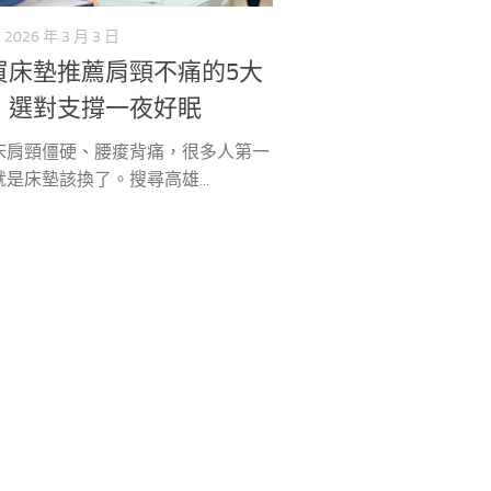
2026 年 3 月 3 日
買床墊推薦肩頸不痛的5大
，選對支撐一夜好眠
床肩頸僵硬、腰痠背痛，很多人第一
是床墊該換了。搜尋高雄...