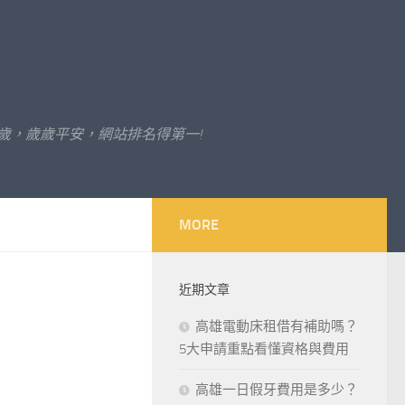
歲，歲歲平安，網站排名得第一!
MORE
近期文章
高雄電動床租借有補助嗎？
5大申請重點看懂資格與費用
高雄一日假牙費用是多少？