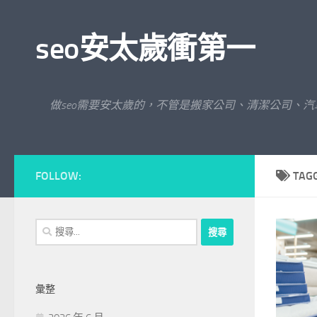
Skip to content
seo安太歲衝第一
做seo需要安太歲的，不管是搬家公司、清潔公司、
FOLLOW:
TAG
搜
尋
關
鍵
彙整
字: