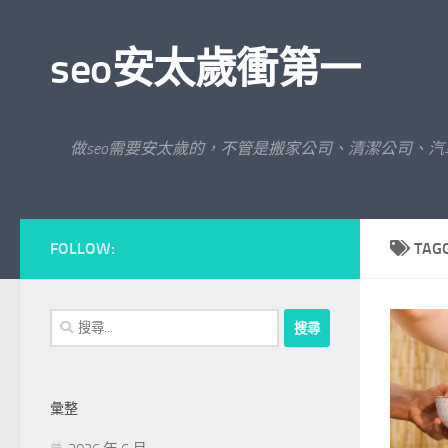
Skip to content
seo安太歲衝第一
做seo需要安太歲的，不管是搬家公司、清潔公司、
FOLLOW:
TAG
搜
尋
關
鍵
彙整
字: