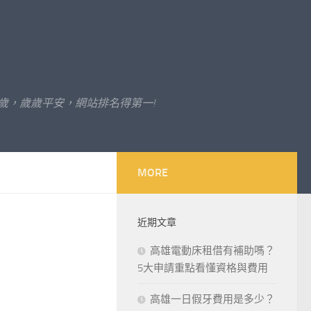
歲，歲歲平安，網站排名得第一!
MORE
近期文章
高雄電動床租借有補助嗎？
5大申請重點看懂資格與費用
高雄一日假牙費用是多少？