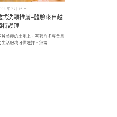
024 年 7 月 16 日
越式洗頭推薦~體驗來自越
獨特護理
這片美麗的土地上，有著許多專業且
生活服務可供選擇。無論...