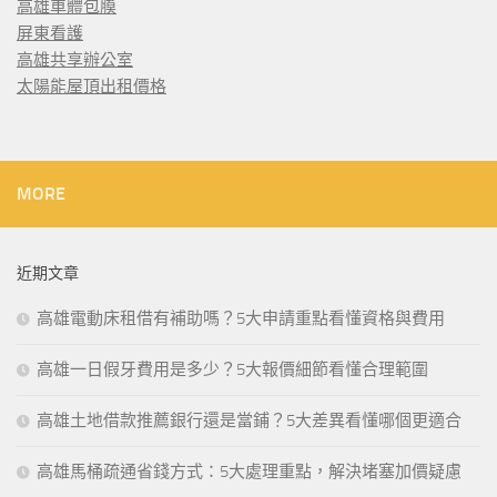
高雄車體包膜
屏東看護
高雄共享辦公室
太陽能屋頂出租價格
MORE
近期文章
高雄電動床租借有補助嗎？5大申請重點看懂資格與費用
高雄一日假牙費用是多少？5大報價細節看懂合理範圍
高雄土地借款推薦銀行還是當鋪？5大差異看懂哪個更適合
高雄馬桶疏通省錢方式：5大處理重點，解決堵塞加價疑慮