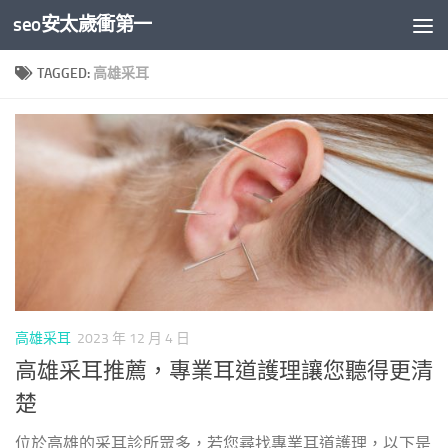
seo安太歲衝第一
Skip to content
TAGGED:
高雄采耳
高雄采耳
2023 年 12 月 4 日
高雄采耳推薦，專業耳道護理讓您聽得更清
楚
位於高雄的采耳診所眾多，若您尋找專業耳道護理，以下是