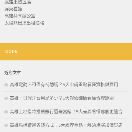
高雄車體包膜
屏東看護
高雄共享辦公室
太陽能屋頂出租價格
MORE
近期文章
高雄電動床租借有補助嗎？5大申請重點看懂資格與費用
高雄一日假牙費用是多少？5大報價細節看懂合理範圍
高雄土地借款推薦銀行還是當鋪？5大差異看懂哪個更適合
高雄馬桶疏通省錢方式：5大處理重點，解決堵塞加價疑慮