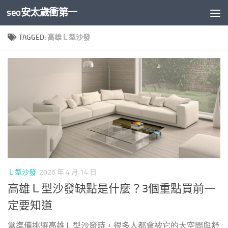
seo安太歲衝第一
Skip to content
TAGGED:
高雄Ｌ型沙發
Ｌ型沙發
2026 年 4 月 14 日
高雄Ｌ型沙發缺點是什麼？3個重點買前一
定要知道
當準備挑選高雄Ｌ型沙發時，很多人都會被它的大空間與舒