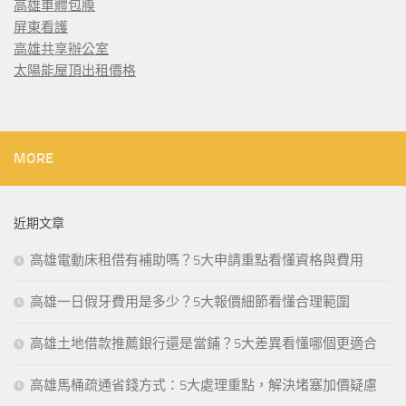
高雄車體包膜
屏東看護
高雄共享辦公室
太陽能屋頂出租價格
MORE
近期文章
高雄電動床租借有補助嗎？5大申請重點看懂資格與費用
高雄一日假牙費用是多少？5大報價細節看懂合理範圍
高雄土地借款推薦銀行還是當鋪？5大差異看懂哪個更適合
高雄馬桶疏通省錢方式：5大處理重點，解決堵塞加價疑慮