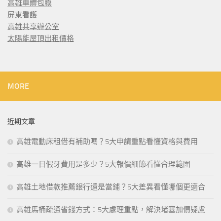
高雄車體包膜
屏東看護
高雄共享辦公室
太陽能屋頂出租價格
MORE
近期文章
高雄電動床租借有補助嗎？5大申請重點看懂資格與費用
高雄一日假牙費用是多少？5大報價細節看懂合理範圍
高雄土地借款推薦銀行還是當鋪？5大差異看懂哪個更適合
高雄馬桶疏通省錢方式：5大處理重點，解決堵塞加價疑慮