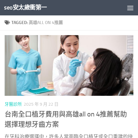
seo安太歲衝第一
Skip to content
TAGGED:
高雄ALL ON 4推薦
牙醫診所
2025 年 9 月 22 日
台南全口植牙費用與高雄all on 4推薦幫助
選擇理想牙齒方案
在牙科治療選擇中，許多人常面臨全口植牙或全口重建的抉