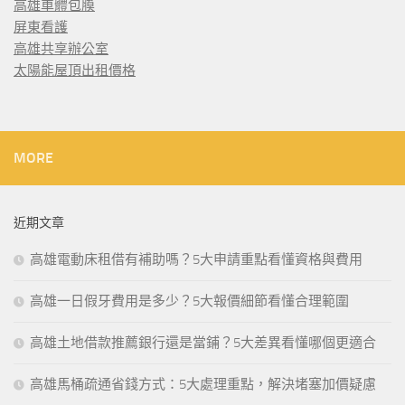
高雄車體包膜
屏東看護
高雄共享辦公室
太陽能屋頂出租價格
MORE
近期文章
高雄電動床租借有補助嗎？5大申請重點看懂資格與費用
高雄一日假牙費用是多少？5大報價細節看懂合理範圍
高雄土地借款推薦銀行還是當鋪？5大差異看懂哪個更適合
高雄馬桶疏通省錢方式：5大處理重點，解決堵塞加價疑慮