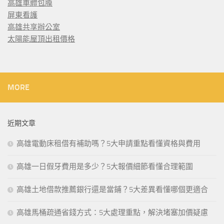
高雄車體包膜
屏東看護
高雄共享辦公室
太陽能屋頂出租價格
MORE
近期文章
高雄電動床租借有補助嗎？5大申請重點看懂資格與費用
高雄一日假牙費用是多少？5大報價細節看懂合理範圍
高雄土地借款推薦銀行還是當鋪？5大差異看懂哪個更適合
高雄馬桶疏通省錢方式：5大處理重點，解決堵塞加價疑慮