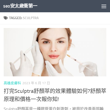
seo安太歲衝第一
Skip to content
TAGGED:
SCULPTRA
高雄皮膚科
2023 年 6 月 17 日
打完Sculptra舒顏萃的效果體驗如何?舒顏萃
原理和價格一次報你知!
Sculptra舒顏萃是一種膠原蛋白刺激劑，被用於改善面部輪