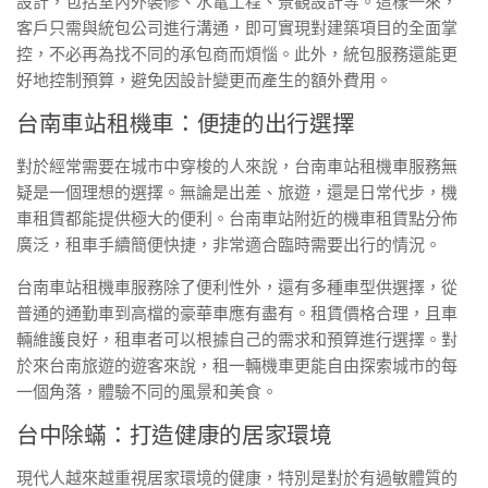
設計，包括室內外裝修、水電工程、景觀設計等。這樣一來，
客戶只需與統包公司進行溝通，即可實現對建築項目的全面掌
控，不必再為找不同的承包商而煩惱。此外，統包服務還能更
好地控制預算，避免因設計變更而產生的額外費用。
台南車站租機車：便捷的出行選擇
對於經常需要在城市中穿梭的人來說，台南車站租機車服務無
疑是一個理想的選擇。無論是出差、旅遊，還是日常代步，機
車租賃都能提供極大的便利。台南車站附近的機車租賃點分佈
廣泛，租車手續簡便快捷，非常適合臨時需要出行的情況。
台南車站租機車服務除了便利性外，還有多種車型供選擇，從
普通的通勤車到高檔的豪華車應有盡有。租賃價格合理，且車
輛維護良好，租車者可以根據自己的需求和預算進行選擇。對
於來台南旅遊的遊客來說，租一輛機車更能自由探索城市的每
一個角落，體驗不同的風景和美食。
台中除蟎：打造健康的居家環境
現代人越來越重視居家環境的健康，特別是對於有過敏體質的