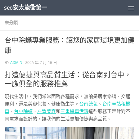
seo安太歲衝第一
Skip to content
未分類
台中除蟎專業服務：讓您的家居環境更加健
康
BY
ADMIN
·
2024 年 7 月 16 日
打造便捷與高品質生活：從台南到台中，
一應俱全的服務推薦
現代生活中，我們常常面臨各種需求，無論是居家修繕、交通
便利，還是美容保養、健康衛生等。
台南統包
、
台南車站租機
車
、
台中除蟎
、
左營美容
和
三重機車借錢
這些服務正是針對不
同需求而設計的，讓我們的生活更加便捷與高品質。