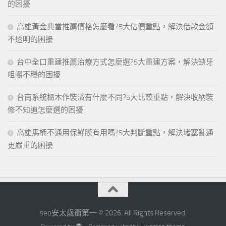
的困擾
高雄黃金典當推薦價格怎麼看?5大估價重點，解決借款金額
不透明的困擾
台中全口重建推薦治療方式怎麼選?5大重建方案，解決缺牙
咀嚼不穩的困擾
台南系統櫃木作裝潢有什麼不同?5大比較重點，解決收納裝
修不知道怎麼選的困擾
高雄馬桶不通用保鮮膜有用嗎?5大判斷重點，解決堵塞亂通
更嚴重的困擾
seo安太歲衝第一 © 2026. All Rights Reserved.