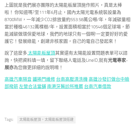
上圖就是我們展亦團隊的太陽能板屋頂施作照片，真是太棒
啦！ 你知道嗎?至111年6月止，國內太陽光電系統裝設量為
8700MW，一年減少CO2排放量約553.58萬公噸/年，年減碳量相
當於種植46132萬棵樹/年，設置面積相當於10546個足球場，節
能減碳做環保愛地球，我們的地球只有一個啊!一定要好好的愛
護它！發展綠能，創建非核家園，自己的電自己發起來！
說了這麼多,
太陽能板屋頂
其實還有太陽能設置問題表單可以諮
詢，快把資料填一填，留下聯絡人電話及LineID,就有
光電專家-
展亦
為您做更詳細的說明唷！
高雄汽車隔音
鐵捲門維修
台南高壓清洗機
高雄沙發訂做
台中臉
部撥筋
左營合法當舖
南港牙醫診所推薦
台南汽車借款
Tags:
太陽能板屋頂，太陽能板屋頂搭建