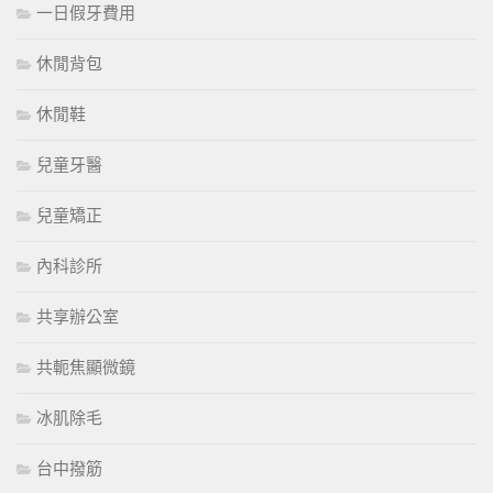
一日假牙費用
休閒背包
休閒鞋
兒童牙醫
兒童矯正
內科診所
共享辦公室
共軛焦顯微鏡
冰肌除毛
台中撥筋