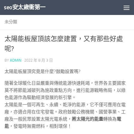
seo安太歲衝第一
Skip to content
未分類
太陽能板屋頂該怎麼建置，又有那些好處
呢?
BY
ADMIN
·
2022 年 8 月 3 日
太陽能板屋頂究竟是什麼?鼓勵設置嗎?
隨著全球暖化日益嚴重與傳統能源快速耗竭，世界各主要國家
莫不將節能減碳列為施政重點方向，進行能源戰略佈局，以綠
色能源作為驅動經濟發展的新引擎。
太陽能是一個可再生、永續、乾淨的能源，它不僅可應用在電
廠，亦適合用在住宅發電。政府鼓勵公務機關、國營事業、工
廠及一般民眾設置太陽光電系統，
將太陽光的能量
轉換為
電
能
，發電時無需燃料，相對環保！