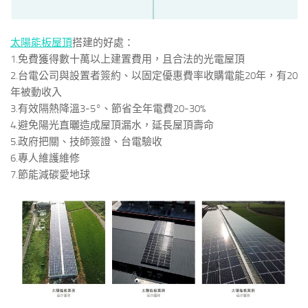
太陽能板屋頂
搭建的好處：
1.免費獲得數十萬以上建置費用，且合法的光電屋頂
2.台電公司與設置者簽約、以固定優惠費率收購電能20年，有20
年被動收入
3.有效隔熱降溫3-5°、節省全年電費20-30%
4.避免陽光直曬造成屋頂漏水，延長屋頂壽命
5.政府把關、技師簽證、台電驗收
6.專人維護維修
7.節能減碳愛地球