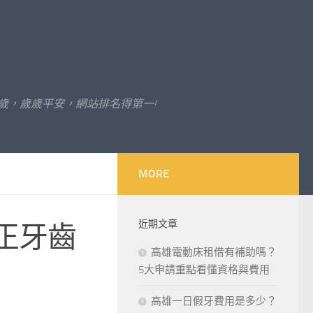
歲，歲歲平安，網站排名得第一!
MORE
近期文章
正牙齒
高雄電動床租借有補助嗎？
5大申請重點看懂資格與費用
高雄一日假牙費用是多少？