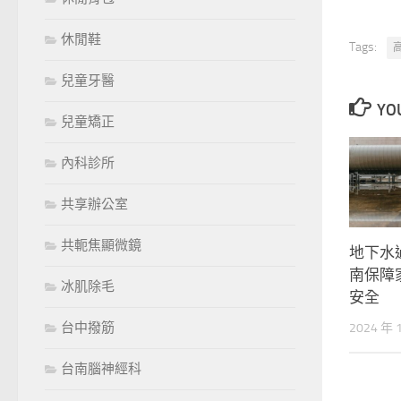
休閒鞋
Tags:
兒童牙醫
YOU
兒童矯正
內科診所
共享辦公室
共軛焦顯微鏡
地下水
南保障
冰肌除毛
安全
台中撥筋
2024 年 
台南腦神經科