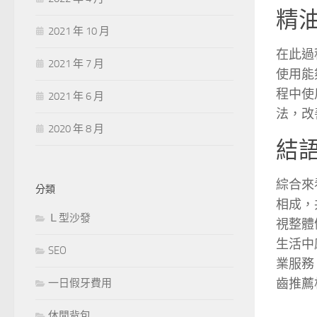
精
2021 年 10 月
在此過
2021 年 7 月
使用能
程中使
2021 年 6 月
法，改
2020 年 8 月
結
綜合來
分類
相成，
Ｌ型沙發
視整體
生活中
SEO
業服務
齒推薦
一日假牙費用
休閒背包