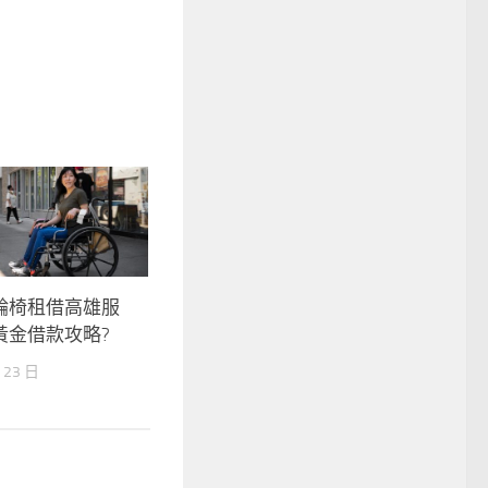
輪椅租借高雄服
黃金借款攻略?
 23 日