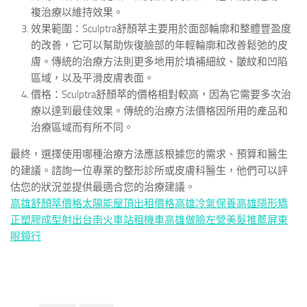
複治療以維持效果。
效果範圍：Sculptra舒顏萃主要用於面部輪廓和整體豐盈度
的改善，它可以幫助恢復臉部的年輕輪廓和改善鬆弛的皮
膚。傳統的治療方法則更多地用於填補細紋、皺紋和凹陷
區域，以及平滑皮膚表面。
價格：Sculptra舒顏萃的價格相對較高，因為它需要多次治
療以達到最佳效果。傳統的治療方法價格因所用的產品和
治療區域而有所不同。
最終，選擇使用哪種治療方法應該根據您的需求、預算和醫生
的建議。諮詢一位專業的整形診所或皮膚科醫生，他們可以評
估您的狀況並提供最適合您的治療建議。
高雄舒顏萃價格
太陽能屋頂出租價格
高雄冷氣保養
高雄隱形矯
正
塑膠成型射出
台南火車站租機車
高雄做臉
左營美髮推薦
屏東
眼鏡行