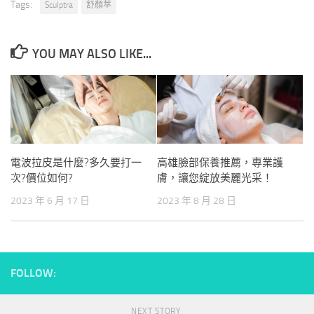
Tags:
Sculptra
舒顏萃
YOU MAY ALSO LIKE...
電波拉皮是什麼?多久要打一
高雄臉部保養推薦，專業護
次?價位如何?
膚，讓您綻放美麗光采！
2023 年 6 月 17 日
2023 年 8 月 28 日
FOLLOW:
NEXT STORY