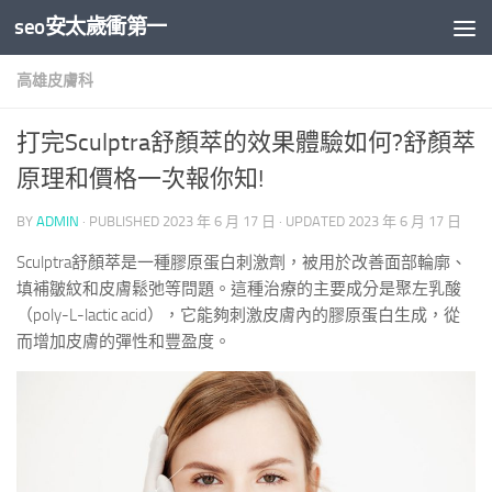
seo安太歲衝第一
Skip to content
高雄皮膚科
打完Sculptra舒顏萃的效果體驗如何?舒顏萃
原理和價格一次報你知!
BY
ADMIN
· PUBLISHED
2023 年 6 月 17 日
· UPDATED
2023 年 6 月 17 日
Sculptra舒顏萃是一種膠原蛋白刺激劑，被用於改善面部輪廓、
填補皺紋和皮膚鬆弛等問題。這種治療的主要成分是聚左乳酸
（poly-L-lactic acid），它能夠刺激皮膚內的膠原蛋白生成，從
而增加皮膚的彈性和豐盈度。