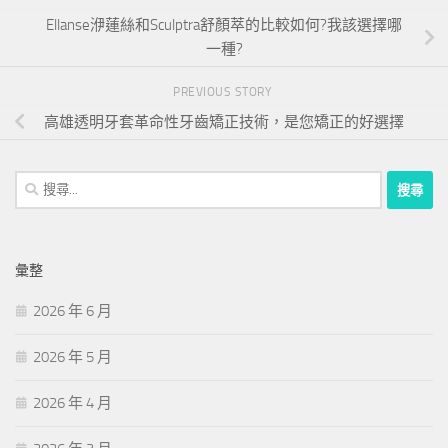
Ellanse洢蓮絲和Sculptra舒顏萃的比較如何?我該選擇哪
一種?
PREVIOUS STORY
高雄透明牙套革命性牙齒矯正技術，是您矯正的好選擇
搜
尋
關
鍵
彙整
字:
2026 年 6 月
2026 年 5 月
2026 年 4 月