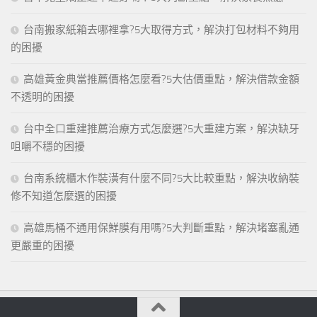
台南搬家紙箱去哪裡拿?5大取得方式，解決打包材料不夠用
的困擾
高雄黃金典當推薦價格怎麼看?5大估價重點，解決借款金額
不透明的困擾
台中全口重建推薦治療方式怎麼選?5大重建方案，解決缺牙
咀嚼不穩的困擾
台南系統櫃木作裝潢有什麼不同?5大比較重點，解決收納裝
修不知道怎麼選的困擾
高雄馬桶不通用保鮮膜有用嗎?5大判斷重點，解決堵塞亂通
更嚴重的困擾