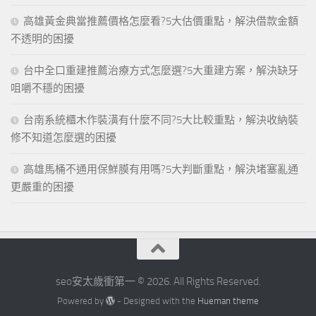
高雄黃金典當推薦價格怎麼看?5大估價重點，解決借款金額
不透明的困擾
台中全口重建推薦治療方式怎麼選?5大重建方案，解決缺牙
咀嚼不穩的困擾
台南系統櫃木作裝潢有什麼不同?5大比較重點，解決收納裝
修不知道怎麼選的困擾
高雄馬桶不通用保鮮膜有用嗎?5大判斷重點，解決堵塞亂通
更嚴重的困擾
seo安太歲衝第一 © 2026. All Rights Reserved.
Powered by
- Designed with the
Hueman theme