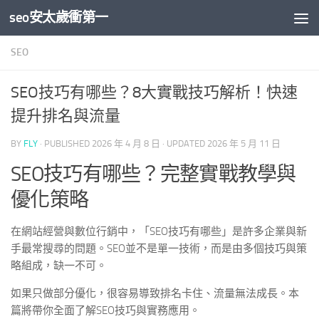
seo安太歲衝第一
Skip to content
SEO
SEO技巧有哪些？8大實戰技巧解析！快速
提升排名與流量
BY
FLY
· PUBLISHED
2026 年 4 月 8 日
· UPDATED
2026 年 5 月 11 日
SEO技巧有哪些？完整實戰教學與
優化策略
在網站經營與數位行銷中，「SEO技巧有哪些」是許多企業與新
手最常搜尋的問題。SEO並不是單一技術，而是由多個技巧與策
略組成，缺一不可。
如果只做部分優化，很容易導致排名卡住、流量無法成長。本
篇將帶你全面了解SEO技巧與實務應用。