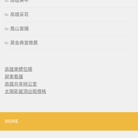
高雄美甲
高雄采耳
鳳山當鋪
黃金典當推薦
高雄車體包膜
屏東看護
高雄共享辦公室
太陽能屋頂出租價格
MORE