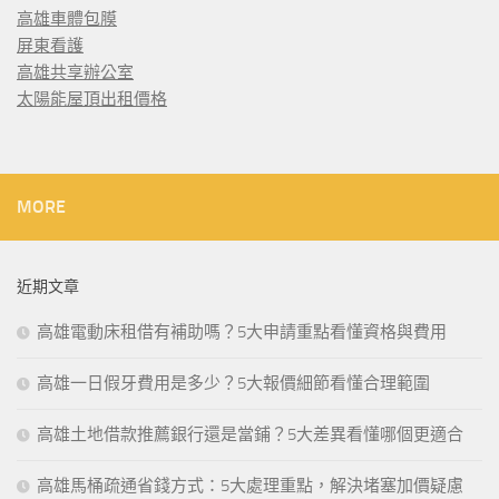
高雄車體包膜
屏東看護
高雄共享辦公室
太陽能屋頂出租價格
MORE
近期文章
高雄電動床租借有補助嗎？5大申請重點看懂資格與費用
高雄一日假牙費用是多少？5大報價細節看懂合理範圍
高雄土地借款推薦銀行還是當鋪？5大差異看懂哪個更適合
高雄馬桶疏通省錢方式：5大處理重點，解決堵塞加價疑慮